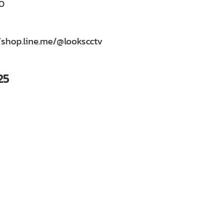
0
/shop.line.me/@lookscctv
25