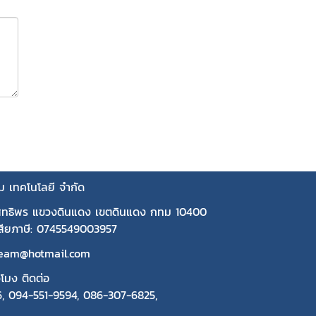
คม เทคโนโลยี จำกัด
ุทธิพร แขวงดินแดง เขตดินแดง กทม 10400
้เสียภาษี: 0745549003957
beam@hotmail.com
วโมง ติดต่อ
6
,
094-551-9594
,
086-307-6825
,