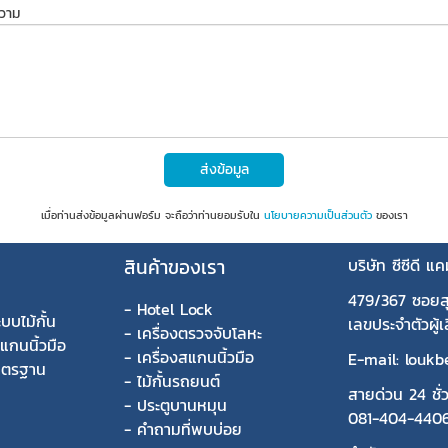
ความ
ส่งข้อมูล
เมื่อท่านส่งข้อมูลผ่านฟอร์ม จะถือว่าท่านยอมรับใน
นโยบายความเป็นส่วนตัว
ของเรา
สินค้าของเรา
บริษัท ซีซีดี แ
479/367 ซอยส
-
Hotel Lock
บบไม้กั้น
เลขประจำตัวผู
-
เครื่องตรวจจับโลหะ
สแกนนิ้วมือ
-
เครื่องสแกนนิ้วมือ
E-mail: louk
มาตรฐาน
-
ไม้กั้นรถยนต์
สายด่วน 24 ชั่
-
ประตูบานหมุน
081-404-440
-
คำถามที่พบบ่อย