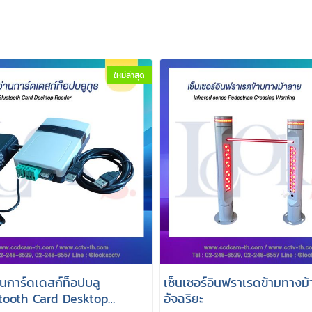
ใหม่ล่าสุด
่านการ์ดเดสก์ท็อปบลู
เซ็นเซอร์อินฟราเรดข้ามทางม
etooth Card Desktop
อัจฉริยะ