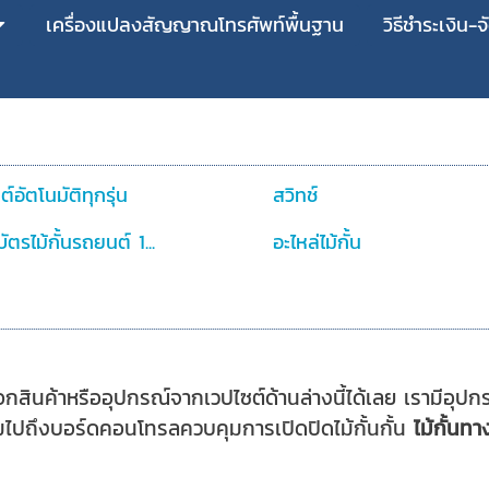
เครื่องแปลงสัญญาณโทรศัพท์พื้นฐาน
วิธีชำระเงิน-จ
ต์อัตโนมัติทุกรุ่น
สวิทช์
บัตรไม้กั้นรถยนต์ 1...
อะไหล่ไม้กั้น
สินค้าหรืออุปกรณ์จากเวปไซต์ด้านล่างนี้ได้เลย เรามีอุปกรณ์
วมไปถึงบอร์ดคอนโทรลควบคุมการเปิดปิดไม้กั้นกั้น
ไม้กั้นท