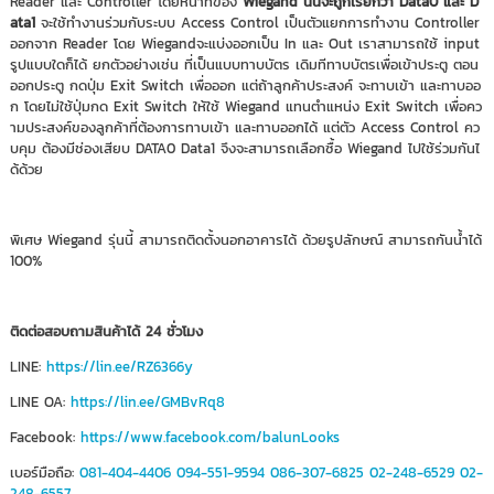
Reader และ Controller โดยหน้าที่ของ
Wiegand นั้นจะถูกเรียกว่า Data0 และ D
ata1
จะใช้ทำงานร่วมกับระบบ Access Control เป็นตัวแยกการทำงาน Controller
ออกจาก Reader โดย Wiegandจะแบ่งออกเป็น In และ Out เราสามารถใช้ input
รูปแบบใดก็ได้ ยกตัวอย่างเช่น ที่เป็นแบบทาบบัตร เดิมทีทาบบัตรเพื่อเข้าประตู ตอน
ออกประตู กดปุ่ม Exit Switch เพื่อออก แต่ถ้าลูกค้าประสงค์ จะทาบเข้า และทาบออ
ก โดยไม่ใช้ปุ่มกด Exit Switch ให้ใช้ Wiegand แทนตำแหน่ง Exit Switch เพื่อคว
ามประสงค์ของลูกค้าที่ต้องการทาบเข้า และทาบออกได้ แต่ตัว Access Control คว
บคุม ต้องมีช่องเสียบ DATA0 Data1 จึงจะสามารถเลือกซื้อ Wiegand ไปใช้ร่วมกันไ
ด้ด้วย
พิเศษ Wiegand รุ่นนี้ สามารถติดตั้งนอกอาคารได้ ด้วยรูปลักษณ์ สามารถกันน้ำได้
100%
ติดต่อสอบถามสินค้าได้ 24 ชั่วโมง
LINE:
https://lin.ee/RZ6366y
LINE OA:
https://lin.ee/GMBvRq8
Facebook:
https://www.facebook.com/balunLooks
เบอร์มือถือ:
081-404-4406
094-551-9594
086-307-6825
02-248-6529
02-
248-6557