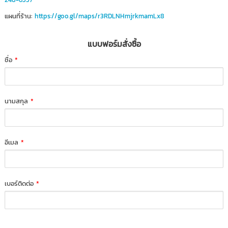
แผนที่ร้าน:
https://goo.gl/maps/r3RDLNHmjrkmamLx8
แบบฟอร์มสั่งซื้อ
ชื่อ
*
นามสกุล
*
อีเมล
*
เบอร์ติดต่อ
*