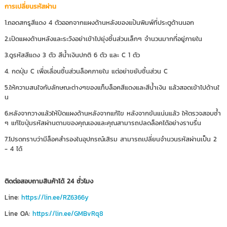
การเปลี่ยนรหัสผ่าน
1.ถอดสกรูสีแดง 4 ตัวออกจากแผงด้านหลังของแป้นพิมพ์ที่ประตูด้านนอก
2.เปิดแผงด้านหลังและระวังอย่าเข้าไปยุ่งชิ้นส่วนเล็กๆ จำนวนมากที่อยู่ภายใน
3.ดูรหัสสีแดง 3 ตัว สีน้ำเงินปกติ 6 ตัว และ C 1 ตัว
4. กดปุ่ม C เพื่อเลื่อนชิ้นส่วนล็อคภายใน แต่อย่าขยับชิ้นส่วน C
5.ให้ความสนใจกับลักษณะต่างๆของแท็บล็อคสีแดงและสีน้ำเงิน แล้วสอดเข้าไปด้านใ
น
6.หลังจากวางแล้วให้ปิดแผงด้านหลังจากแก้ไข หลังจากขันแน่นแล้ว ให้ตรวจสอบซ้ำ
ๆ แก้ไขปุ่มรหัสผ่านตามของคุณเองและคุณสามารถปลดล็อคได้อย่างราบรื่น
7.โปรดทราบว่ามีล็อคสำรองในอุปกรณ์เสิรม สามารถเปลี่ยนจำนวนรหัสผ่านเป็น 2
- 4 ได้
ติดต่อสอบถามสินค้าได้ 24 ชั่วโมง
Line:
https://lin.ee/RZ6366y
Line OA:
https://lin.ee/GMBvRq8