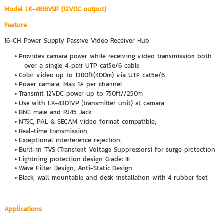
Model LK-4616VSP (12VDC output)
Feature
16-CH Power Supply Passive Video Receiver Hub
Provides camara power while receiving video transmission both
over a single 4-pair UTP cat5e/6 cable
Color video up to 1300ft(400m) via UTP cat5e/6
Power camara; Max 1A per channel
Transmit 12VDC power up to 750ft//250m
Use with LK-4301VP (transmitter unit) at camara
BNC male and RJ45 Jack
NTSC, PAL & SECAM video format compatible;
Real-time transmission;
Exceptional interference rejection;
Built-in TVS (Transient Voltage Suppressors) for surge protection
Lightning protection design Grade: III
Wave Filter Design, Anti-Static Design
Black, wall mountable and desk installation with 4 rubber feet
Applications