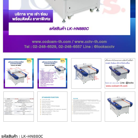
รหัสสินค้า :
LK-HN880C