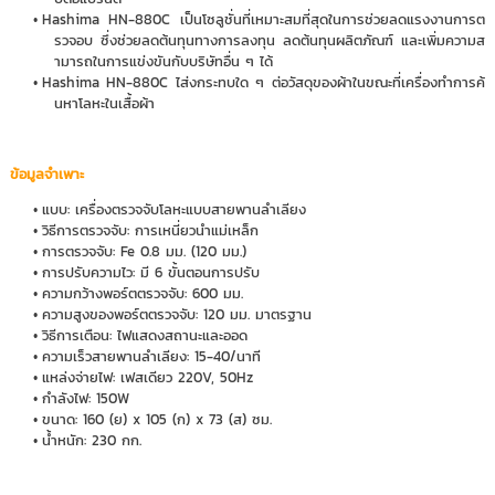
Hashima HN-880C เป็นโซลูชั่นที่เหมาะสมที่สุดในการช่วยลดแรงงานการต
รวจอบ ซึ่งช่วยลดต้นทุนทางการลงทุน ลดต้นทุนผลิตภัณฑ์ และเพิ่มความส
ามารถในการแข่งขันกับบริษัทอื่น ๆ ได้
Hashima HN-880C ไส่งกระทบใด ๆ ต่อวัสดุของผ้าในขณะที่เครื่องทำการค้
นหาโลหะในเสื้อผ้า
ข้อมูลจำเพาะ
แบบ: เครื่องตรวจจับโลหะแบบสายพานลำเลียง
วิธีการตรวจจับ: การเหนี่ยวนำแม่เหล็ก
การตรวจจับ: Fe 0.8 มม. (120 มม.)
การปรับความไว: มี 6 ขั้นตอนการปรับ
ความกว้างพอร์ตตรวจจับ: 600 มม.
ความสูงของพอร์ตตรวจจับ: 120 มม. มาตรฐาน
วิธีการเตือน: ไฟแสดงสถานะและออด
ความเร็วสายพานลำเลียง: 15-40/นาที
แหล่งจ่ายไฟ: เฟสเดียว 220V, 50Hz
กำลังไฟ: 150W
ขนาด: 160 (ย) x 105 (ก) x 73 (ส) ซม.
น้ำหนัก: 230 กก.