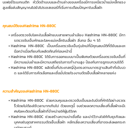
นเฟอร์โรเมกเนติก หัววัดด้านบนและด้านล่างของเครื่องมีการเหนี่ยวนำแม่เหล็กแรง
สูงเพื่อส่งสัญญาณไปยังโปรเซสเซอร์ที่เริ่มการเตือนปัญหาในเสื้อผ้า
คุณสมบัติของHashima HN-880C
เครื่องตรวจจับโลหะในเสื้อผ้าแบบสายพานลำเลียง Hashima HN-880C มีกา
รตรวจจับเข็มหักและโลหะแม่เหล็กในเสื้อผ้า สิ่งทอ อื่น ๆ ได้
Hashima HN-880C เป็นเครื่องตรวจับเข็มรุ่นใหม่ที่มีคุณสมบัติที่ดีข้นและเห
นือกว่าเมื่อเทียบกับผลิตภัณฑ์ก่อนหน้านี้
Hashima HN-880C ได้รับการออกแบบมาเป็นพิเศษด้วยเครื่องตรวจจับเข็มที่
มีความแม่นยำและมีความเสถียรในการทำงานสูง ป้องกันการถูกรบกวนได้ดี
Hashima HN-880C ผลิตขึ้นที่ประเทสญี่ปุ่นตรงตามมาตรฐานสินค้าที่เข้มงว
ด และได้รับการคัดเลือกและเชื่อมั่นโดยโรงงานตัดเย็บเสื้อผ้าหลายแห่ง
ความสำคัญของHashima HN-880C
Hashima HN-880C ช่วยควบคุมและตรวจจับเข็มและใบมีดที่หักได้อย่างรวดเ
ร็วโดยไม่ต้องใช้เวลามากเกินไป ด้วยเหตุนี้ จงช่วยลดความเสี่ยงที่เสื้อผ้าจะมีเ
ศษโลหะติดปกับเสื้อผ้าที่จำหน่ายให้ผู้บริโภค
Hashima HN-880C ช่วยสร้างความน่าเชื่อถือ และน่าไว้วางใจให้กับธุรกิจและ
บุคคลในอุตสาหกรรมตัดเย็บเสื้อผ้า หลีกเลี่ยงความเสี่ยงที่อาจจะส่งผลกระท
บต่อแบรนด์