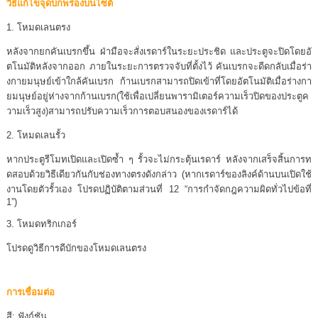
วิธีแก้ไขจุดบกพร่องบนไซต์
1. โหมดเลนตรง
หลังจากยกคันเบรกขึ้น ฝ่ามือจะสั่งเรดาร์ในระยะประชิด และประตูจะปิดโดยอั
ตโนมัติหลังจากออก ภายในระยะการตรวจจับที่ตั้งไว้ คันเบรกจะดีดกลับเมื่อร่า
งกายมนุษย์เข้าใกล้คันเบรก ก้านเบรกสามารถปิดเข้าที่โดยอัตโนมัติเมื่อร่างกา
ยมนุษย์อยู่ห่างจากก้านเบรก(ใช้เพื่อเปลี่ยนพารามิเตอร์ความเร็วปิดของประตูค
วามเร็วสูง)สามารถปรับความเร็วการตอบสนองของเรดาร์ได้
2. โหมดเลนรั้ว
หากประตูรีโมทเปิดและเปิดซ้ำ ๆ รั้วจะไม่กระตุ้นเรดาร์ หลังจากเสร็จสิ้นการท
ดสอบด้วยวิธีเดียวกันกับช่องทางตรงดังกล่าว (หากเรดาร์ของลิงค์ด้านบนเปิดใช้
งานโดยตัวรั้วเอง โปรดปฏิบัติตามส่วนที่ 12 “การกำจัดกฎความผิดทั่วไปข้อที่
1”)
3. โหมดทริกเกอร์
โปรดดูวิธีการดีบักของโหมดเลนตรง
การเชื่อมต่อ
สี: ฟังก์ชัน