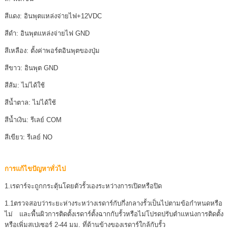
สีแดง: อินพุตแหล่งจ่ายไฟ+12VDC
สีดำ: อินพุตแหล่งจ่ายไฟ GND
สีเหลือง: ตั้งค่าพอร์ตอินพุตของปุ่ม
สีขาว: อินพุต GND
สีส้ม: ไม่ได้ใช้
สีน้ำตาล: ไม่ได้ใช้
สีน้ำเงิน: รีเลย์ COM
สีเขียว: รีเลย์ NO
การแก้ไขปัญหาทั่วไป
1.เรดาร์จะถูกกระตุ้นโดยตัวรั้วเองระหว่างการเปิดหรือปิด
1.1ตรวจสอบว่าระยะห่างระหว่างเรดาร์กับกึ่งกลางรั้วเป็นไปตามข้อกำหนดหรือ
ไม่ และพื้นผิวการติดตั้งเรดาร์ตั้งฉากกับรั้วหรือไม่โปรดปรับตำแหน่งการติดตั้ง
หรือเพิ่มสเปเซอร์ 2-44 มม. ที่ด้านข้างของเรดาร์ใกล้กับรั้ว