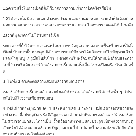
1.2ความเร็วในการเปิดที่ตั้งไว้มากกว่าความเร็วการปิดจริงหรือไม่
1.3ไม่ว่าจะไม่มีความแตกต่างระหว่างคนและยานพาหนะ หากจำเป็นต้องกำห
นดความแตกต่างระหว่างคนและยานพาหนะ ความไวสามารถลดลงได้ 1 ระดับ
2.เอาท์พุตเรดาร์ไม่ได้รับการรีเซ็ต
ระยะทางที่ตั้งไว้มากกว่าเลนหรือตรวจพบวัตถุแปลกปลอมบนพื้นหรือเรดาร์ไม่ไ
ด้ติดตั้งในแนวตั้ง หากคุณยังไม่สามารถแก้ปัญหาได้หลังจากแก้ไขปัญหาแล้ว โ
ปรดเข้าสู่เมนู 2 (เมื่อไฟสีเขียว 3 ดวงกะพริบพร้อมกันให้กดปุ่มฟังก์ชันและตรง
ไปที่ “การเริ่มต้นเรดาร์”) หลังจาการเริ่มต้อนเสร็จสิ้น โปรดเปิดเครื่องใหม่อีกครั้
ง
3. ไฟทั้ง 3 ดวงจะติดสว่างเสมอหลังจากเปิดเรดาร์
เรดาร์ได้รับการเริ่มต้นแล้ว และยังคงใช้งานไม่ได้หลังจากรีสตาร์ทซ้ำ ๆ โปรด
กลับไปที่โรงงานเพื่อตรวจสอบ
4.ไฟสีเขียวที่ระบุหมายเลข 1 และหมายเลข 3 กะพริบ: เมื่อเรดาร์ตัดสินว่าประ
ตูทำงาน เมื่อประตูปิด หรือมีสัญญาณสะท้อนกลับที่ขอบของลำแสง X เรดาร์จะ
ไม่สามารถแยกแยะได้ว่าเป็น รั้วหรือยานพาหนะและประตูจะปิดหลังจากประตู
เปิดหรือไม่มีเลนผ่านหลังจากสัญญาณหายไป เป็นกลไกความปลอดภัยป้องกัน
การชนท้ายรถละไม่ต้องจัดการ