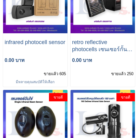
infrared photocell sensor
retro reflective
photocells เซนเซอร์กั้น
ไม้ตีรถยนต์โฟโตอิเล็ก
0.00 บาท
0.00 บาท
ทริคแบบแผ่นสะท้อน
กระจก
ขายแล้ว 605
ขายแล้ว 250
มีหลายคุณสมบัติให้เลือก
ขายดี
ขายดี