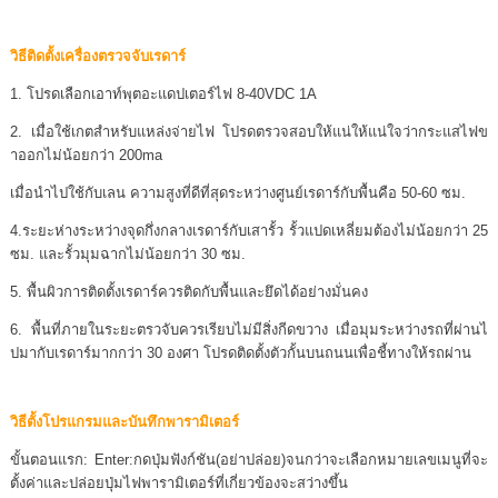
วิธีติดตั้งเครื่องตรวจจับเรดาร์
1. โปรดเลือกเอาท์พุตอะแดปเตอร์ไฟ 8-40VDC 1A
2. เมื่อใช้เกตสำหรับแหล่งจ่ายไฟ โปรดตรวจสอบให้แน่ให้แน่ใจว่ากระแสไฟข
าออกไม่น้อยกว่า 200ma
เมื่อนำไปใช้กับเลน ความสูงที่ดีที่สุดระหว่างศูนย์เรดาร์กับพื้นคือ 50-60 ซม.
4.ระยะห่างระหว่างจุดกึ่งกลางเรดาร์กับเสารั้ว รั้วแปดเหลี่ยมต้องไม่น้อยกว่า 25
ซม. และรั้วมุมฉากไม่น้อยกว่า 30 ซม.
5. พื้นผิวการติดตั้งเรดาร์ควรติดกับพื้นและยึดได้อย่างมั่นคง
6. พื้นที่ภายในระยะตรวจับควรเรียบไม่มีสิ่งกีดขวาง เมื่อมุมระหว่างรถที่ผ่านไ
ปมากับเรดาร์มากกว่า 30 องศา โปรดติดตั้งตัวกั้นบนถนนเพื่อชี้ทางให้รถผ่าน
วิธีตั้งโปรแกรมและบันทึกพารามิเตอร์
ขั้นตอนแรก: Enter:กดปุ่มฟังก์ชัน(อย่าปล่อย)จนกว่าจะเลือกหมายเลขเมนูที่จะ
ตั้งค่าและปล่อยปุ่มไฟพารามิเตอร์ที่เกี่ยวข้องจะสว่างขึ้น