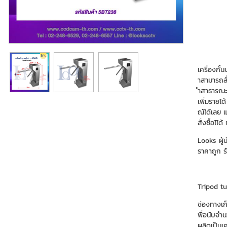
เครื่องกั้
าสามารถสั
ำสาธารณะส
เพิ่มรายไ
ณ์ได้เลย 
สั่งซื้อไไ
Looks ผู้
ราคาถูก ร
Tripod tu
ช่องทางเก
พื่อนับจำ
ผลิตเป็นเ