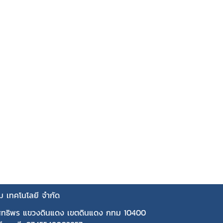
คม เทคโนโลยี จำกัด
ุทธิพร แขวงดินแดง เขตดินแดง กทม 10400