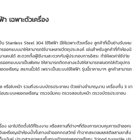
ฟ้า เฉพาะตัวเครื่อง
น Stanless Steel 304 ใช้ไฟฟ้า มีให้เฉพาะตัวเครื่อง ลูกค้าที่เป็นช่างรับเหม
รับการออกแบบมาให้สามารถใช้งานหลายวัตถุประสงค์ เช่นสำหรับลูกค้าที่ทำห้องน้
านคนได้ สะดวกทั้งผู้ใช้งานสะดวกกับผู้ประกอบการอิสระ ทำให้ลดค่าใช้จ่า่ย
ด้รับการออกแบบมาเป็นพิเศษ ให้สามารถติดกลางแจ้งให้สามารถฝนตกใส่ตัวอุปกร
อดเหรียญ สแกนนิ้วได้ เพราะเป็นระบบใช้ไฟฟ้า รุ่นนี้ราคาเบาๆ ลูกค้าสามารถ
คล หรือใบหน้า รวมถึงระบบบัตรประชาชน ด้วยช่างชำนาญงาน เครื่องกั้น 3 ขา
ile พร้อมระบบหยอดเหรียญ ตรวจนับคน ตรวจสอบใบหน้า ตรวจบัตรประชาชน
ง เอาไปติดตั้งได้ที่โรงงาน หรือสถานที่ต่างๆที่ต้องการควบคุมการเข้าออกเ
เงินเหรียญเข้าห้องน้ำกั้นทางเข้าออกกดสวิทช์ ทำจากสแตลเลสสติลสามขาสั่ง
าทเก็บเงินค่ ประตูสามขาหมุนกั้นทางเข้าออกหยอดเหรียญ Tripod turnstile ปร