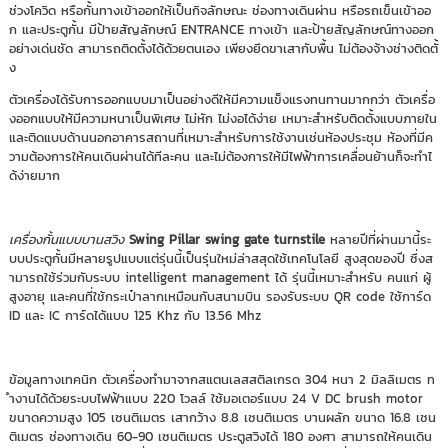
ช่วงโควิด หรือกั้นทางเข้าออกให้เป็นกิจลักษณะ ช่องทางเดินผ่าน หรือรถเข็นเข้าออ
ก และประตูกั้น มีป้ายสัญลักษณ์ ENTRANCE ทางเข้า และป้ายสัญลักษณ์ทางออก
อย่างเด่นชัด สามารถติดตั้งได้ด้วยตนเอง เพียงยึดขาเสากับพื้น ไม่ต้องจ้างช่างติดตั้
ง
ตัวเครื่องได้รับการออกแบบมาเป็นอย่างดีให้มีความแข็งแรงทนทานมากกว่า ตัวเครื่อ
งออกแบบให้มีความหนาเป็นพิเศษ ไม่หัก ไม่งอได้ง่าย เหมาะสำหรับติดตั้งแบบภายใน
และติดแบบด้านนอกอาคารสถานที่เหมาะสำหรับการใช้งานเช่นห้องประชุม ห้องที่มีค
วามต้องการให้คนเดินผ่านได้ทีละคน และไม่ต้องการให้มีไฟฟ้าการเคลื่อนย้านก็จะทำไ
ด้ง่ายมาก
เครื่องกั้นแบบบานสวิง
Swing Pillar swing gate turnstile
หลายปีที่ผ่านมานี้ระ
บบประตูกั้นมีหลายรูปแบบแต่รุ่นนี้เป็นรุ่นใหม่ล่าสสุดใช้เทคโนโลยี สูงสุดของปี ซึ่งส
ามารถใช้ร่วมกับระบบ intelligent management ได้ รุ่นนี้เหมาะสำหรับ คนแก่ ผู้
สูงอายุ และคนที่ใช้กระเป๋าลากเหมือนกับสนามบิน รองรับระบบ QR code ใช้การ์ด
ID และ IC การ์ดได้แบบ 125 Khz กับ 13.56 Mhz
ข้อมูลทางเทคนิก ตัวเครื่องทำมาจากสแตนเลสสติลเกรด 304 หนา 2 มิลลิเมตร ท
ำงานได้ด้วยระบบไฟฟ้าแบบ 220 โวลล์ ใช้มอเตอร์แบบ 24 V DC brush motor
ขนาดความสูง 105 เซนติเมตร เสากว้าง 8.8 เซนติเมตร บานผลัก ขนาด 16.8 เซน
ติเมตร ช่องทางเดิน 60-90 เซนติเมตร ประตูสวิงได้ 180 องศา สามารถให้คนเดิน