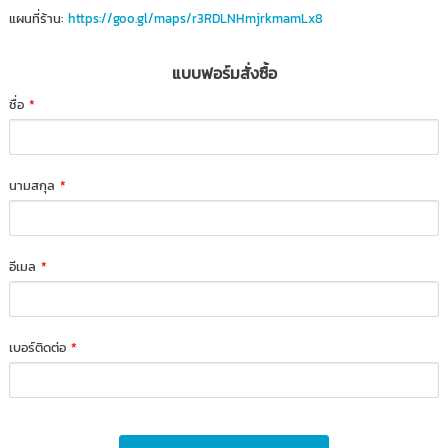
แผนที่ร้าน:
https://goo.gl/maps/r3RDLNHmjrkmamLx8
แบบฟอร์มสั่งซื้อ
ชื่อ
*
นามสกุล
*
อีเมล
*
เบอร์ติดต่อ
*