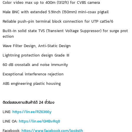
Color video max up to 400m (1312ft) for CVBS camera
Male BNC with extended 5.9inch (150mm) mini-coax pigtail
Reliable push-pin terminal block connection for UTP cat5e/6
Built-in solid state TVS (Transient Voltage Suppressor) for surge prot
ection
Wave Filter Design, Anti-Static Design
Lightning protection design Grade: III
60 dB crosstalk and noise immunity
Exceptional interference rejection
ABS engineering plastic housing
ติดต่อสอบถามสินค้าได้ 24 ชั่วโมง
LINE:
https://lin.ee/RZ6366y
LINE OA:
https://lin.ee/GMBvRq8
Facebook:
https://www.facebook.com/looksth