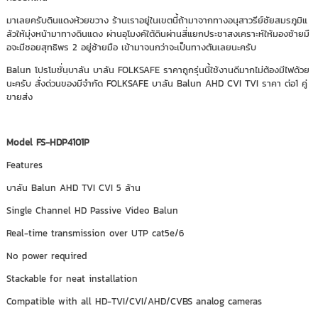
มาเลยครับดินแดงห้วยขวาง ร้านเราอยู่ในเขตนี้ถ้ามาจากทางอนุสาวรีย์ชัยสมรภูมิแ
ล้วให้มุ่งหน้ามาทางดินแดง ผ่านอุโมงค์ใต้ดินผ่านสี่แยกประชาสงเคราะห์ให้มองซ้ายมื
อจะมีซอยสุทธิพร 2 อยู่ซ้ายมือ เข้ามาจนกว่าจะเป็นทางตันเลยนะครับ
Balun โปรโมชั่นฺบาลัน บาลัน FOLKSAFE ราคาถูกรุ่นนี้ใช้งานดีมากไม่ต้องมีไฟด้วย
นะครับ สั่งด่วนของมีจำกัด FOLKSAFE บาลัน Balun AHD CVI TVI ราคา ต่อ1 คู่
ขายส่ง
Model FS-HDP4101P
Features
บาลัน Balun AHD TVI CVI 5 ล้าน
Single Channel HD Passive Video Balun
Real-time transmission over UTP cat5e/6
No power required
Stackable for neat installation
Compatible with all HD-TVI/CVI/AHD/CVBS analog cameras