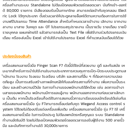
ครื่องทำงานระบบ Standalone ไม่ต้องปิดคอมพิวเตอร์ตลอดเวลา บันทึกเข้า-ออกไ
ด้ 80,000 รายการ มีเสียงตอบรับเป็นภาษาไทย สามารถต่อเข้ากับชุดกลอน Elect
ric Lock ได้ทุกประเภท ตั้งช่วงเวลาให้ประตูคลายล็อคได้ตามความต้องการในการใช้
งานฟรีโปรแกรม Time Attendance สำหรับกำหนดเวลาเข้างาน เลิกงาน ขากงาน
ลางาน มาสาย วันหยุด และ OT โปรแกรมสรุปรายงาน เป็นรายวัน รายเดือน รายปี
รายบุคคล แผนกฝ่ายได้ แล้วสามารถส่งเป็น Text File เพื่อใช้งานร่วมโปรแกรมเงิน
เดือน หรือจะส่งเป็น Excel เข้าไปใช้งานโปรแกรม Excel ที่คำนวณเงินเดือนได้ด้วย
ประโยชน์ของสินค้า
เครื่องสแกนลายนิ้วมือ Finger Scan F7 ตัวนี้มีดีไซน์ที่สวยงาม ดูดี และทันสมัย เห
มะมากสำหรับการนำไปใช้งานในงานประเภทการควบคุมการเปิด-ปิดระบบประตูตามส
ำนักงาน โรงงาน โรงแรม โรงเรียน บริษัท และสถานที่อื่น ๆ ที่ต้องการความปลอ
ดภัยสูง เป็นการเสริมสร้างภาพลักษณ์ให้กับองค์กรสถานที่ทำงาน เพิ่มความเป็นระเ
บียบ และสร้างความมีวินัย ในการทำงานของพนักงานได้อีกด้วย เช่น ลดการเข้างา
นสายของพนักงาน พนักงานมีการแอบอู้งาน พนักงานออกจากงานก่อนเวลาเลิกงา
น เป็นต้น หากเป็นโรงเรียนก็จะใช้ในการสแกนนิ้วการมาเรียนของนักเรียนได้เช่นกันเ
ครื่องสแกนลายนิ้วมือ รุ่น F7สามารถเชื่อมต่อกับชุด Wiegand Access control s
ystem ได้โดยไม่ต้องปรับแต่งเครื่องเพิ่มเติม เครื่องสแกนลายนิ้วมือ รุ่น F7 ใช้ เครื่
องสแกนลายนิ้วมือ ในการเปิดประตู ไม่ต้องพกบัตรหรือกุญแจ ระบบ Standalone
ทำงานอัตโนมัติ โดยไม่ต้องเปิดคอมพิวเตอร์ตลอดเวลารองรับผู้ใช้งาน 500 ลายนิ้ว
มือ และบันทึกการทำงานได้ 30,000รายการ