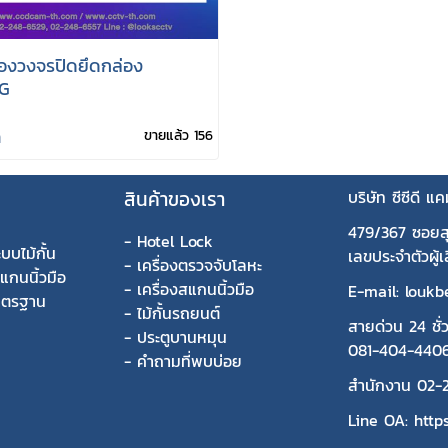
้องวงจรปิดยึดกล่อง
G
ท
ขายแล้ว 156
สินค้าของเรา
บริษัท ซีซีดี แ
479/367 ซอยส
-
Hotel Lock
บบไม้กั้น
เลขประจำตัวผู
-
เครื่องตรวจจับโลหะ
สแกนนิ้วมือ
-
เครื่องสแกนนิ้วมือ
E-mail: louk
มาตรฐาน
-
ไม้กั้นรถยนต์
สายด่วน 24 ชั่
-
ประตูบานหมุน
081-404-440
-
คำถามที่พบบ่อย
สำนักงาน
02-
Line OA:
http