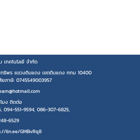
คม เทคโนโลยี จำกัด
ุทธิพร แขวงดินแดง เขตดินแดง กทม 10400
้เสียภาษี: 0745549003957
beam@hotmail.com
วโมง ติดต่อ
6
,
094-551-9594
,
086-307-6825
,
248-6529
s://lin.ee/GMBvRq8