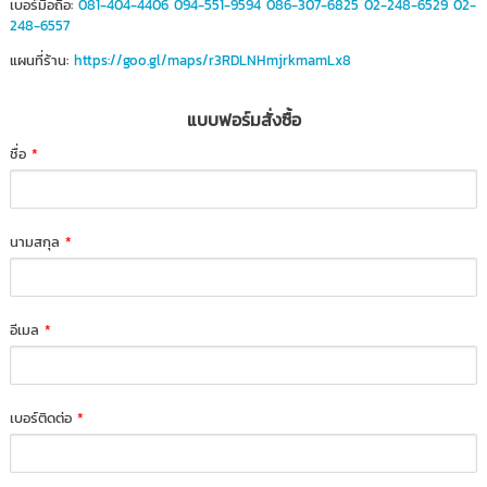
เบอร์มือถือ:
081-404-4406
094-551-9594
086-307-6825
02-248-6529
02-
248-6557
แผนที่ร้าน:
https://goo.gl/maps/r3RDLNHmjrkmamLx8
แบบฟอร์มสั่งซื้อ
ชื่อ
*
นามสกุล
*
อีเมล
*
เบอร์ติดต่อ
*