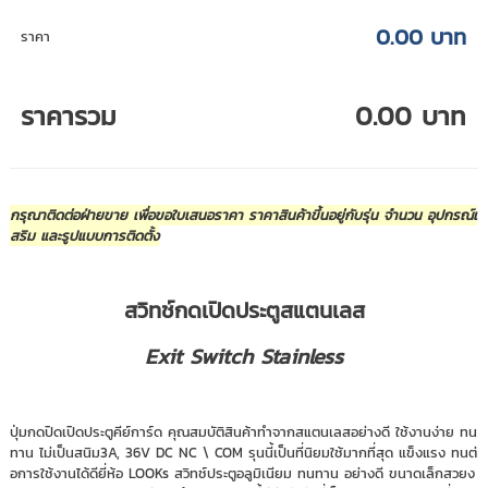
0.00 บาท
ราคา
ราคารวม
0.00 บาท
กรุณาติดต่อฝ่ายขาย เพื่อขอใบเสนอราคา ราคาสินค้าขึ้นอยู่กับรุ่น จำนวน อุปกรณ์เ
สริม และรูปแบบการติดตั้ง
สวิทช์กดเปิดประตูสแตนเลส
Exit Switch Stainless
ปุ่มกดปิดเปิดประตูคีย์การ์ด คุณสมบัติสินค้าทำจากสแตนเลสอย่างดี ใช้งานง่าย ทน
ทาน ไม่เป็นสนิม3A, 36V DC NC \ COM รุนนี้เป็นที่นิยมใช้มากที่สุด แข็งแรง ทนต่
อการใช้งานได้ดียี่ห้อ LOOKs สวิทช์ประตูอลูมิเนียม ทนทาน อย่างดี ขนาดเล็กสวยง