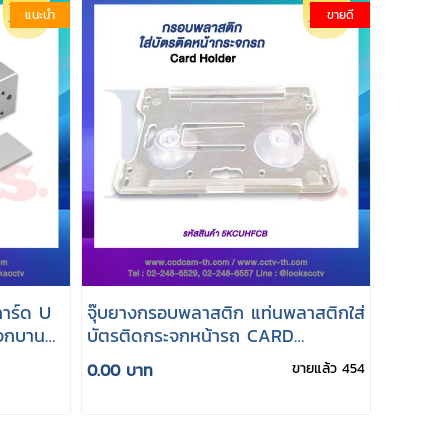
แนะนำ
ขายดี
การ์ด U
จุ๊บยางกรอบพลาสติก แท่นพลาสติกใส่
จกบาน
บัตรติดกระจกหน้ารถ CARD
HOLDER
0.00 บาท
ขายแล้ว 454