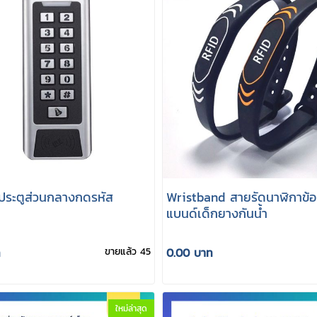
ดประตูส่วนกลางกดรหัส
Wristband สายรัดนาฬิกาข้อม
แบนด์เด็กยางกันน้ำ
ท
ขายแล้ว 45
0.00 บาท
ใหม่ล่าสุด