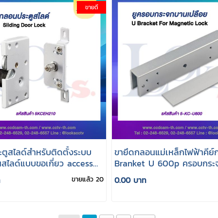
ขายดี
ตูสไลด์สำหรับติดตั้งระบบ
ขายึดกลอนแม่เหล็กไฟฟ้าคีย์
นสไลด์แบบขอเกี่ยว access
Branket U 600p ครอบกระ
เปลือย
ท
ขายแล้ว 20
0.00 บาท