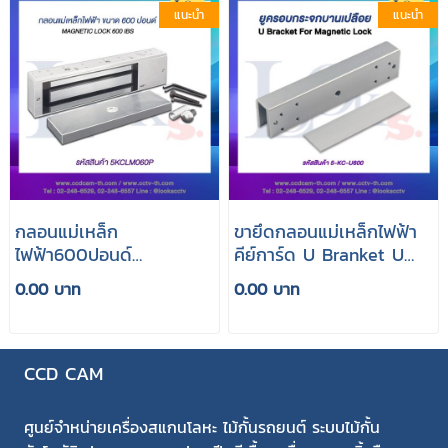
แนะนำ
แนะนำ
กลอนแม่เหล็ก
ขายึดกลอนแม่เหล็กไฟฟ้า
ไฟฟ้า600ปอนด์
คีย์การ์ด U Branket U
Magnetic Lock280kg.
600p ครอบกระจกบาน
0.00 บาท
0.00 บาท
เปลือย
CCD CAM
ศูนย์จำหน่ายเครื่องสแกนโลหะ ไม้กั้นรถยนต์ ระบบไม้กั้น