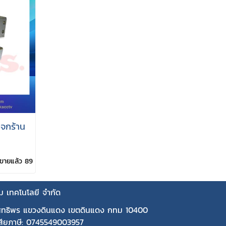
ะจกร้าน
ขายแล้ว 89
คม เทคโนโลยี จำกัด
ุทธิพร แขวงดินแดง เขตดินแดง กทม 10400
้เสียภาษี: 0745549003957