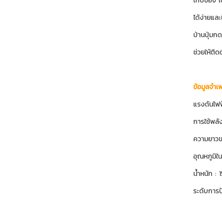
เก็บของ เ
ได้ง่ายและ
ป่านปุ่ม
ช่วยให้ติ
ข้อมูลจำเ
แรงดันไฟ
การใช้พลั
ความยาวขอ
อุณหภูมิใ
น้ำหนัก : 
ระดับการป