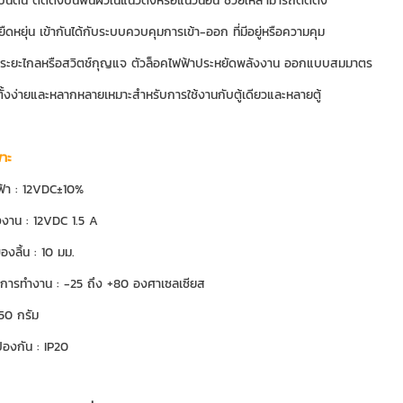
ป็นต้น ติดตั้งบนพื้นผิวในแนวตั้งหรือแนวนอน ช่วยให้สามารถติดตั้ง
ยืดหยุ่น เข้ากันได้กับระบบควบคุมการเข้า-ออก ที่มีอยู่หรือความคุม
กดระยะไกลหรือสวิตช์กุญแจ ตัวล็อคไฟฟ้าประหยัดพลังงาน ออกแบบสมมาตร
ดตั้งง่ายและหลากหลายเหมาะสำหรับการใช้งานกับตู้เดียวและหลายตู้
พาะ
ฟ้า : 12VDC±10%
งงาน : 12VDC 1.5 A
งลิ้น : 10 มม.
นการทำงาน : -25 ถึง +80 องศาเซลเซียส
150 กรัม
้องกัน : IP20