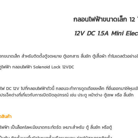
กลอนไฟฟ้าขนาดเล็ก 12 โ
12V DC 1.5A Mini Elec
กขนาดเล็ก สำหรับติดตั้งตู้จดหมาย ตู้เอกสาร ลิ้นชัก ตู้เสื้อผ้า ทำโมเดลตัวอย่างส
ูไฟฟ้า กลอนไฟฟ้า Solenoid Lock 12VDC
ายไฟ DC 12V ไปที่กลอนไฟฟ้าตัวนี้ กลอนจะทำการดูดเดือยเหล็ก ที่ยื่นออกมาให้หุบเข
ปรเจ็คต่างที่เกี่ยวกับการเปิดปิดอุปกรณ์ เช่น ประตู หน้าต่าง ตู้เซพ หรือ ลิ้นชัก
ดสินค้า
ฟ้า เป็นล็อคโลหะมีขนาดกระทัดรัด เหมาะสำหรับ ตู้ ลิ้นชัก หรือตู้