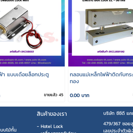
้า แบบเดือยล็อกประตู
กลอนแม่เหล็กไฟฟ้าติดกับกร
ทอง
ท
ขายแล้ว 45
0.00 บาท
สินค้าของเรา
บริษัท ซีซีดี แ
479/367 ซอยส
-
Hotel Lock
บบไม้กั้น
เลขประจำตัวผู