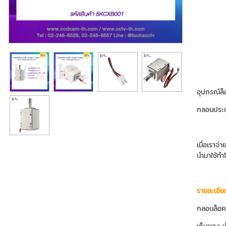
อุปกรณ์ล็อ
กลอนประต
เมื่อเราจ่
นำมาใช้ทำโ
รายละเอีย
กลอนล็อคไฟ