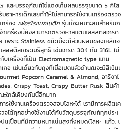
r และบรรจุภัณฑ์ไข่แดงเค็มผลบรรจุขนาด 5 กิโล
รับอาหารเด็กเลยทำให้ไม่สามารถใช้งานเครื่องตรวจ
ำเครื่อง
เฟอร์โรแมกเนติก
รุ่นนี้จะเหมาะสมสำหรับก
เจ้าเครื่องนี้ยังสามารถตรวจหาสแตนเลสสติลเกรด
 เพราะ Stainless ชนิดนี้จะมีส่วนผสมของเหล็กอ
นเลสสติลเกรดบริสุทธิ์ เช่นเกรด 304 กับ 316L ไม่
้กับเครื่องที่เป็น Electromagnetic type แทน
คเกจ เช่นเดี๋ยวกับถุงที่เมื่อเปิดแล้วด้านในจะมีสีเงินเ
 Gourmet Popcorn Caramel & Almond, อาริงาโ
des, Crispy Toast, Crispy Butter Rusk สินค้า
ะใกล้เคียงกันนี้อีกมาก
ญหาการใช้งานเครื่องตรวจสอบโลหะได้ เรามีการผลิตเค
รวจได้ทุกอย่างใช้งานได้กับวัสดุบรรจุภัณฑ์ทุกประเ
ปนเปื้อนที่มีความหนาแน่นสูงทั้งหมด(โลหะ, แก้ว, เ