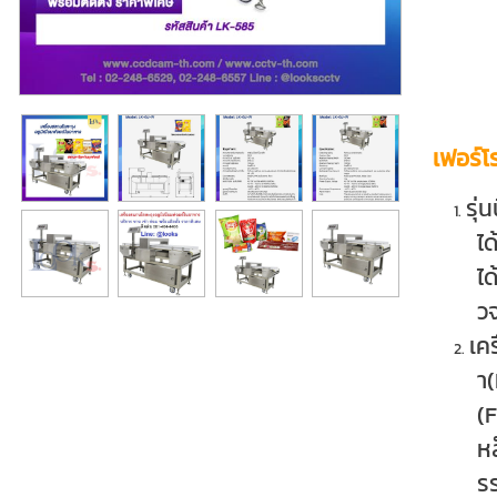
เฟอร์
รุ่
ไ
ไ
วจ
เค
า(
(F
หล
รร