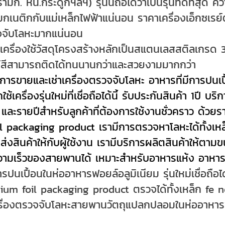
ามิก. หิน.กระดูกฯลฯ) รุ่นนี้ถือได้ว่าเป็นรุ่นที่ดีที่ส
มกเนติกกับแม่เหล็กไฟฟ้าแน่นอน ราคาเครื่องเอ็กซเร
จจับโลหะมากแน่นอน
วเครื่องใช้วัสดุโครงสร้างหลักเป็นสแตนเลสสติลเกรด 
ห้สีสามารถติดได้ทนนานกว่าและสวยงามมากกว่า
ิการขายและเช่าเครื่องตรวจจับโลหะ อาหารที่มีการปนเ
ใช้เครื่องรุ่นใหม่ที่เชื่อถือได้นี้ รับประกันสินค้า 1ป
 และรายปีสำหรับลูกค้าที่ต้องการใช้งานชั่วคราว ด้
il packaging product เรามีการตรวจหาโลหะได้ทั้งเห
ส่งสินค้าให้กับผู้ใช้งาน เรามีบริการผลิตสินค้าให้ต
วามเร็วของสายพานได้ เหมาะสำหรับอาหารแห้ง อาหา
รปนเปื้อนในห่ออาหารฟอยล์อลูมิเนียม รุ่นใหม่เชื่อถื
nium foil packaging product ตรวจได้ทั้งเหล็ก fe 
รื่องตรวจจับโลหะสายพานวัตถุแปลกปลอมในห่ออาหารฟอ