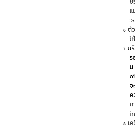
ซร
แ
ว
ตั
ใ
บร
รถ
น
o
จะ
ค
กา
i
เค