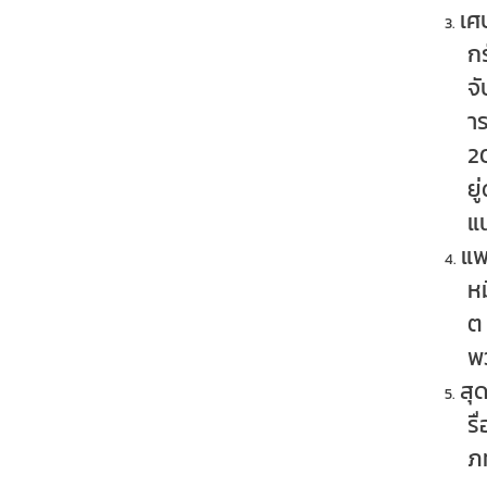
เศ
ก
จั
า
2
ยู
แน
แพ
ห
ต
พ
สุ
รื
ภท