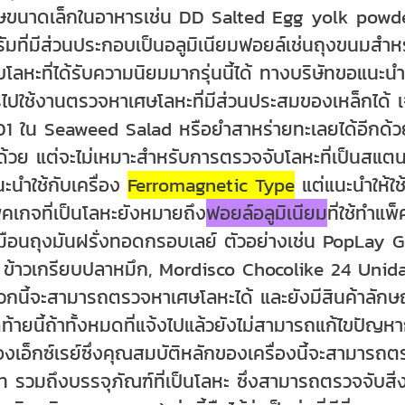
ษขนาดเล็กในอาหารเช่น DD Salted Egg yolk powde
รัมที่มีส่วนประกอบเป็นอลูมิเนียมฟอยล์เช่นถุงขนมสำห
บโลหะที่ได้รับความนิยมมากรุ่นนี้ได้ ทางบริษัทขอแนะน
รไปใช้งานตรวจหาเศษโลหะที่มีส่วนประสมของเหล็กได้ 
01 ใน Seaweed Salad หรือยำสาหร่ายทะเลยได้อีกด้วย
่ด้วย แต่จะไม่เหมาะสำหรับการตรวจจับโลหะที่เป็นสแต
ะนำใช้กับเครื่อง
Ferromagnetic Type
แต่แนะนำให้ใช
คเกจที่เป็นโลหะยังหมายถึง
ฟอยล์อลูมิเนียม
ที่ใช้ทำแพ็
มือนถุงมันฝรั่งทอดกรอบเลย์ ตัวอย่างเช่น PopLay
 ข้าวเกรียบปลาหมึก, Mordisco Chocolike 24 Unida
วกนี้จะสามารถตรวจหาเศษโลหะได้ และยังมีสินค้าลักษณ
ดท้ายนี้ถ้าทั้งหมดที่แจ้งไปแล้วยังไม่สามารถแก้ไขปั
่องเอ็กซ์เรย์ซึ่งคุณสมบัติหลักของเครื่องนี้จะสามารถต
 รวมถึงบรรจุภัณฑ์ที่เป็นโลหะ ซึ่งสามารถตรวจจับสิ่ง