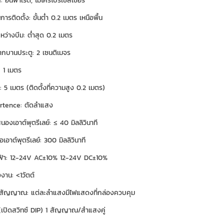
: อินฟาเรด, ไมโครโปรเซสเซอร์
ารติดตั้ง: ขั้นต่ำ 0.2 เมตร เหนือพื้น
หว่างบีม: ต่ำสุด 0.2 เมตร
ากบานประตู: 2 เซนติเมจร
: 1 เมตร
: 5 เมตร (ติดตั้งที่ความสูง 0.2 เมตร)
rtence: ตัดลำแสง
องเอาต์พุตรีเลย์: ≤ 40 มิลลิวินาที
เอาต์พุตรีเลย์: 300 มิลลิวินาที
ฟ้า: 12-24V AC±10% 12-24V DC±10%
งาน: <1วัตต์
ัญญาณ: แต่ละลำแสงมีไฟแสดงที่กล่องควบคุม
(เปิดสวิทซ์ DIP) 1 สัญญาณ/สำแสงคู่