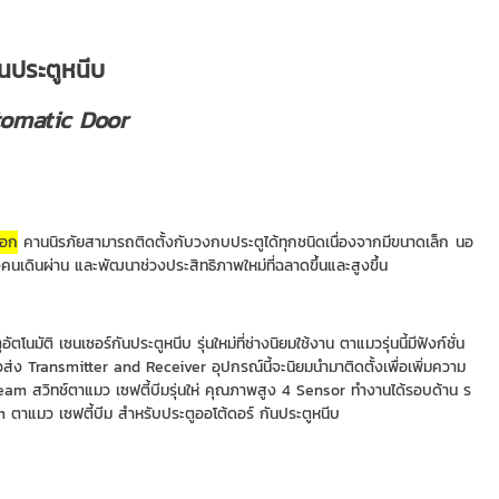
ันประตูหนีบ
tomatic Door
ออก
คานนิรภัยสามารถติดตั้งกับวงกบประตูได้ทุกชนิดเนื่องจากมีขนาดเล็ก นอ
เดินผ่าน และพัฒนาช่วงประสิทธิภาพใหม่ที่ฉลาดขึ้นและสูงขึ้น
ิ เซนเซอร์กันประตูหนีบ รุ่นใหม่ที่ช่างนิยมใช้งาน ตาแมวรุ่นนี้มีฟังก์ชั่น
ัวส่ง Transmitter and Receiver อุปกรณ์นี้จะนิยมนำมาติดตั้งเพื่อเพิ่มความ
eam สวิทช์ตาแมว เซฟตี้บีมรุ่นให่ คุณภาพสูง 4 Sensor ทำงานได้รอบด้าน ร
 ตาแมว เซฟตี้บีม สำหรับประตูออโต้ดอร์ กันประตูหนีบ