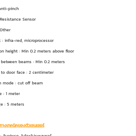
anti-pinch
 Resistance Sensor
 Other
 : infra-red, microprocessor
ion height : Min 0.2 meters above floor
 between beams : Min 0.2 meters
 to door face : 2 centimeter
n mode : cut off beam
e : 1 meter
e : 5 meters
ทางเทคนิคของตัวเซนเซอร์