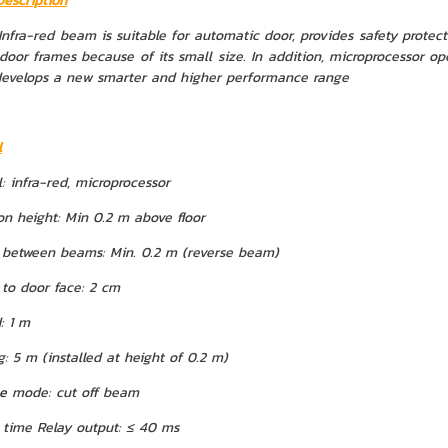
Description
d beam is suitable for automatic door, provides safety protection
door frames because of its small size. In addition, microprocessor op
develops a new smarter and higher performance range
l
: infra-red, microprocessor
ion height: Min 0.2 m above floor
 between beams: Min. 0.2 m (reverse beam)
 to door face: 2 cm
: 1 m
: 5 m (installed at height of 0.2 m)
e
mode: cut off beam
 time Relay output: ≤ 40 ms