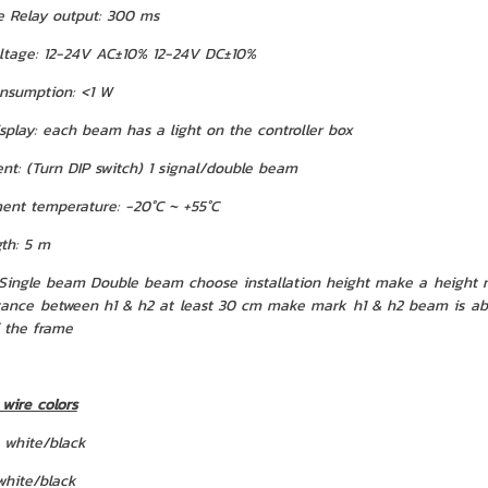
e Relay output: 300 ms
ltage: 12-24V AC±10% 12-24V DC±10%
nsumption: <1 W
isplay: each beam has a light on the controller box
nt: (Turn DIP switch) 1 signal/double beam
ent temperature: -20°C ~ +55°C
gth: 5 m
eam Double beam choose installation height make a height mark 
stance between h1 & h2 at least 30 cm make mark h1 & h2 beam is abov
f the frame
wire colors
: white/black
white/black