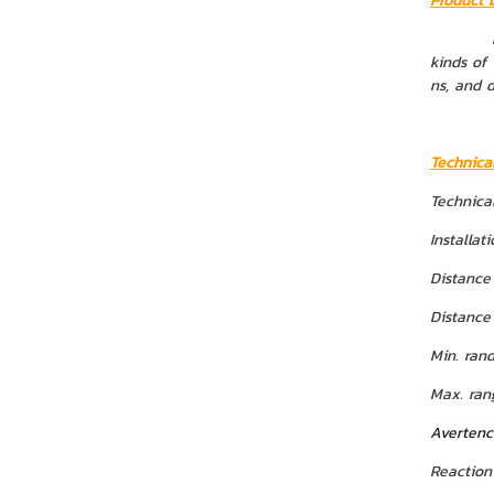
Product 
Infra-re
kinds of 
ns, and 
Technica
Technical
Installat
Distance
Distance
Min. rand
Max. rang
Avertenc
Reaction