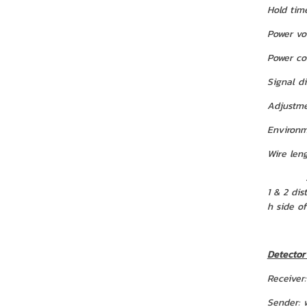
Hold tim
Power vo
Power co
Signal d
Adjustme
Environm
Wire len
Single b
1 & 2 di
h side o
Detector 
Receiver
Sender: 