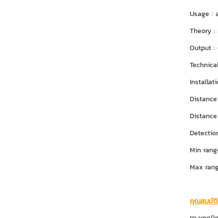
Usage : 
Theory :
Output :
Technical
Installat
Distance
Distance
Detectio
Min rang
Max rang
คุณสมบัติ